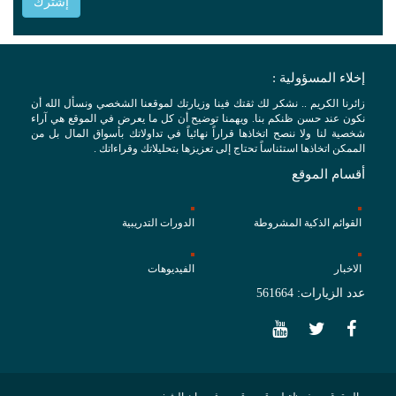
إخلاء المسؤولية :
زائرنا الكريم .. نشكر لك ثقتك فينا وزيارتك لموقعنا الشخصي ونسأل الله أن
نكون عند حسن ظنكم بنا. ويهمنا توضيح أن كل ما يعرض في الموقع هي آراء
شخصية لنا ولا ننصح اتخاذها قراراً نهائياً في تداولاتك بأسواق المال بل من
الممكن اتخاذها استئناساً تحتاج إلى تعزيزها بتحليلاتك وقراءاتك .
أقسام الموقع
القوائم الذكية المشروطة
الدورات التدريبية
الاخبار
الفيديوهات
عدد الزيارات: 561664