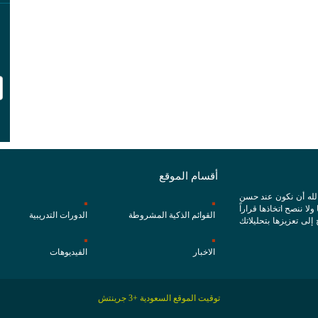
أقسام الموقع
الله أن نكون عند حسن
ا ننصح اتخاذها قراراً
القوائم الذكية المشروطة
الدورات التدريبية
 إلى تعزيزها بتحليلاتك
الاخبار
الفيديوهات
توقيت الموقع السعودية +3 جرينتش