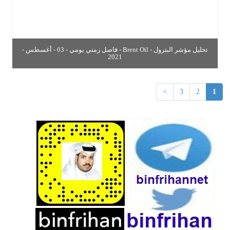
تحليل مؤشر البترول - Brent Oil - فاصل زمني يومي - 03 - أغسطس -
2021
>
3
2
1