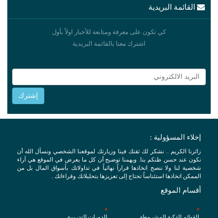
القائمة البريدية
كي تكون على معرفة ومتابعة للأخبار اولاً بأول
اشترك معنا بالقائمة البريدية
إخلاء المسؤولية :
زائرنا الكريم .. نشكر لك ثقتك فينا وزيارتك لموقعنا الشخصي ونسأل الله أن
نكون عند حسن ظنكم بنا. ويهمنا توضيح أن كل ما يعرض في الموقع هي آراء
شخصية لنا ولا ننصح اتخاذها قراراً نهائياً في تداولاتك بأسواق المال بل من
الممكن اتخاذها استئناساً تحتاج إلى تعزيزها بتحليلاتك وقراءاتك .
أقسام الموقع
القوائم الذكية المشروطة
الدورات التدريبية