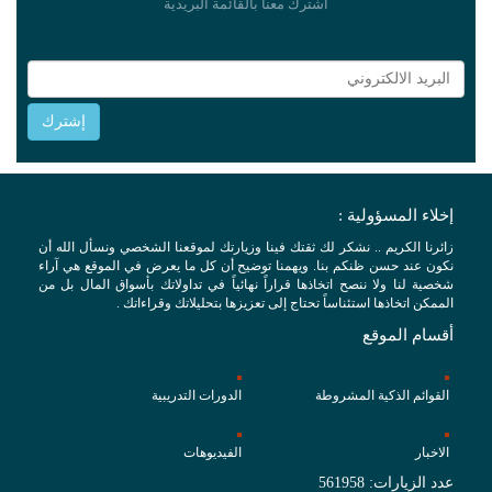
اشترك معنا بالقائمة البريدية
إخلاء المسؤولية :
زائرنا الكريم .. نشكر لك ثقتك فينا وزيارتك لموقعنا الشخصي ونسأل الله أن
نكون عند حسن ظنكم بنا. ويهمنا توضيح أن كل ما يعرض في الموقع هي آراء
شخصية لنا ولا ننصح اتخاذها قراراً نهائياً في تداولاتك بأسواق المال بل من
الممكن اتخاذها استئناساً تحتاج إلى تعزيزها بتحليلاتك وقراءاتك .
أقسام الموقع
القوائم الذكية المشروطة
الدورات التدريبية
الاخبار
الفيديوهات
عدد الزيارات: 561958