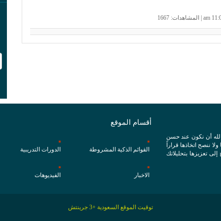
أقسام الموقع
الله أن نكون عند حسن
ا ننصح اتخاذها قراراً
القوائم الذكية المشروطة
الدورات التدريبية
 إلى تعزيزها بتحليلاتك
الاخبار
الفيديوهات
توقيت الموقع السعودية +3 جرينتش