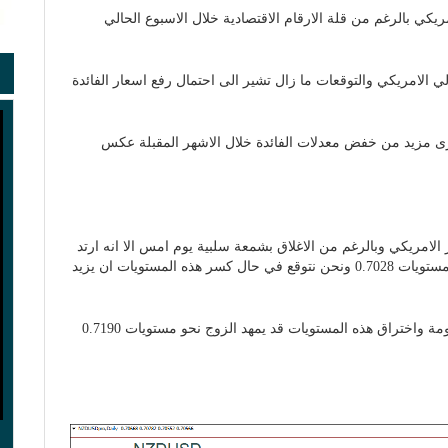
مريكي بالرغم من قلة الارقام الاقتصادية خلال الاسبوع الحالي
لي الامريكي والتوقعات ما زال تشير الى احتمال رفع اسعار الفائدة
ي ترى مزيد من خفض معدلات الفائدة خلال الاشهر المقبلة عكس
ر الامريكي وبالرغم من الاغلاق بشمعة سلبية يوم امس الا انه ارتد
من مستويات المتوسط المتحرك البسيط ل 200 يوم عند مستويات 0.7028 ونحن نتوقع في حال كسر هذه المستويات ان يزيد
على الجانب الاخر تبقى مستويات 0.7085 مستويات المقاومة واختراق هذه المستويات قد يمهد الزوج نحو مستويات 0.7190