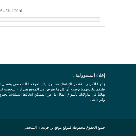
23/11/2016 - 11:05 am | المشاهدات: 1667
إخلاء المسؤولية :
زائرنا الكريم .. نشكر لك ثقتك فينا وزيارتك لموقعنا الشخصي ونسأل 
ظنكم بنا. ويهمنا توضيح أن كل ما يعرض في الموقع هي آراء شخصية لنا ول
نهائياً في تداولاتك بأسواق المال بل من الممكن اتخاذها استئناساً تحتاج
وقراءاتك .
جميع الحقوق محفوظة لموقع موقع بن فريحان الشخصي