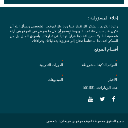
إخلاء المسؤولية :
زائرنا الكريم .. نشكر لك ثقتك فينا وزيارتك لموقعنا الشخصي ونسأل الله أن
نكون عند حسن ظنكم بنا. ويهمنا توضيح أن كل ما يعرض في الموقع هي آراء
شخصية لنا ولا ننصح اتخاذها قراراً نهائياً في تداولاتك بأسواق المال بل من
الممكن اتخاذها استئناساً تحتاج إلى تعزيزها بتحليلاتك وقراءاتك .
أقسام الموقع
القوائم الذكية المشروطة
الدورات التدريبية
الاخبار
الفيديوهات
عدد الزيارات: 561801
جميع الحقوق محفوظة لموقع موقع بن فريحان الشخصي