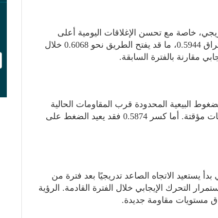
دريجي، خاصة مع تحسن الإغلاقات اليومية أعلى
0.5874. وأرى أن الزوج قد ينجح قريبًا في اختراق 0.5944، ما قد يفتح الطريق نحو 0.6068 خلال
ابي مقارنة بالفترة السابقة.
غوط البيعية المحدودة قرب المقاومات الحالية
نتيجة جني الأرباح، لكن حتى الآن تبدو التراجعات مؤقتة. أما كسر 0.5874 فقد يعيد الضغط على
 بدأ يستعيد الاتجاه الصاعد تدريجيًا بعد فترة من
تمرار التحرك الإيجابي خلال الفترة القادمة. الرؤية
اق مستويات مقاومة جديدة.