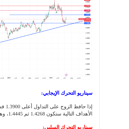
سيناريو التحرك الإيجابي:
الأهداف التالية ستكون 1.4268 ثم 1.4445، وهي مستويات مقاومة سابقة هامة.
سيناريو التحرك السلبي: