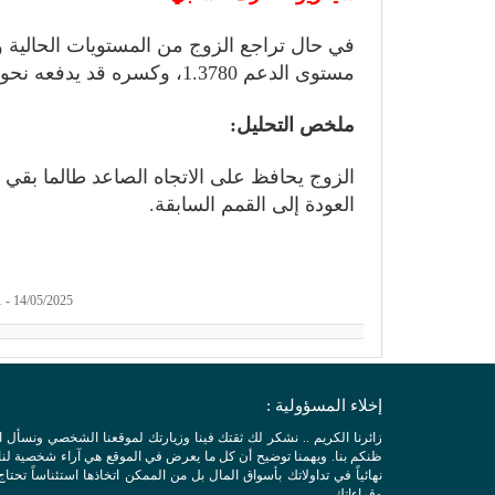
مستوى الدعم 1.3780، وكسره قد يدفعه نحو 1.3590.
ملخص التحليل:
العودة إلى القمم السابقة.
14/05/2025 - 3:51 am | المشاهدات: 357
إخلاء المسؤولية :
زائرنا الكريم .. نشكر لك ثقتك فينا وزيارتك لموقعنا الشخصي ونسأل 
ظنكم بنا. ويهمنا توضيح أن كل ما يعرض في الموقع هي آراء شخصية لنا ول
نهائياً في تداولاتك بأسواق المال بل من الممكن اتخاذها استئناساً تحتاج
وقراءاتك .