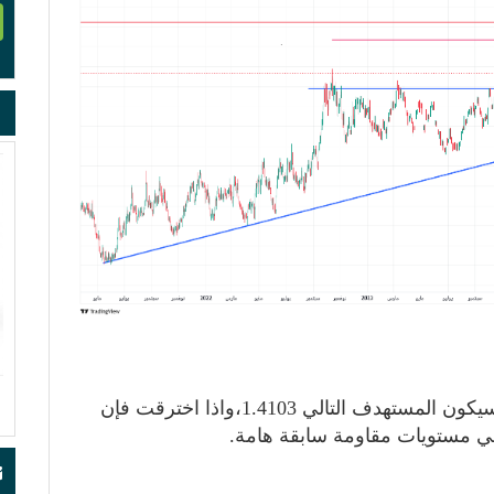
إذا حافظ الزوج على التداول أعلى 1.3900 فسيكون المستهدف التالي 1.4103،واذا اخترقت فإن