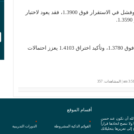
في حال تراجع الزوج من المستويات الحالية وفشل في الاستقرار فوق 1.3900، فقد يعود لاختبار
الزوج يحافظ على الاتجاه الصاعد طالما بقي فوق 1.3780، وتأكيد اختراق 1.4103 يعزز احتمالات
أقسام الموقع
الله أن نكون عند حسن
ا ننصح اتخاذها قراراً
القوائم الذكية المشروطة
الدورات التدريبية
 إلى تعزيزها بتحليلاتك